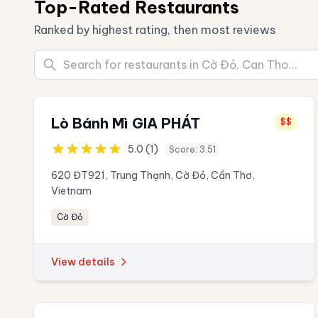
Top-Rated Restaurants
Ranked by highest rating, then most reviews
Lò Bánh Mì GIA PHÁT
$$
5.0 (1)
Score: 3.51
620 ĐT921, Trung Thạnh, Cờ Đỏ, Cần Thơ,
Vietnam
Cờ Đỏ
View details