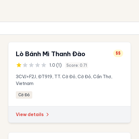
Lò Bánh Mì Thanh Đào
$$
1.0 (1)
Score: 0.71
3CVJ+F2J, ĐT919, TT. Cờ Đỏ, Cờ Đỏ, Cần Thơ,
Vietnam
Cờ Đỏ
View details