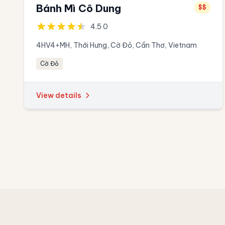
Bánh Mì Cô Dung
$$
4.5 0
4HV4+MH, Thới Hưng, Cờ Đỏ, Cần Thơ, Vietnam
Cờ Đỏ
View details