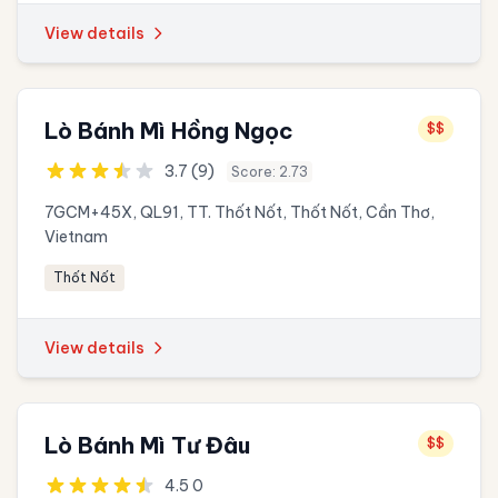
View details
Lò Bánh Mì Hồng Ngọc
$$
3.7 (9)
Score: 2.73
7GCM+45X, QL91, TT. Thốt Nốt, Thốt Nốt, Cần Thơ,
Vietnam
Thốt Nốt
View details
Lò Bánh Mì Tư Đâu
$$
4.5 0