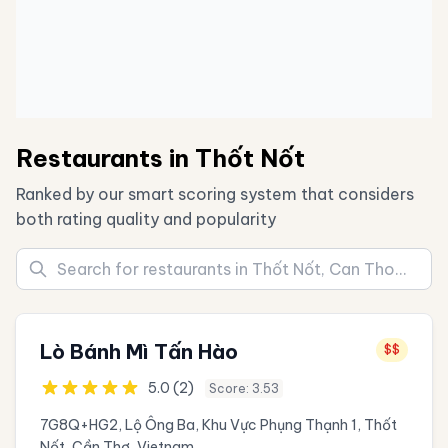
Restaurants in Thốt Nốt
Ranked by our smart scoring system that considers
both rating quality and popularity
Lò Bánh Mì Tấn Hào
$$
5.0 (2)
Score: 3.53
7G8Q+HG2, Lộ Ông Ba, Khu Vực Phụng Thạnh 1, Thốt
Nốt, Cần Thơ, Vietnam