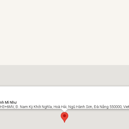
nh Mì Như
H3+6MV, Đ. Nam Kỳ Khởi Nghĩa, Hoà Hải, Ngũ Hành Sơn, Đà Nẵng 550000, Vi