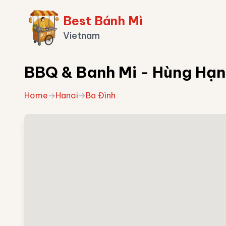
Best Bánh Mì
Vietnam
BBQ & Banh Mi - Hùng Hạ
Home
→
Hanoi
→
Ba Đình