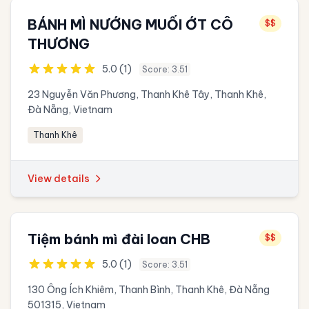
BÁNH MÌ NƯỚNG MUỐI ỚT CÔ
$$
THƯƠNG
5.0 (1)
Score: 3.51
23 Nguyễn Văn Phương, Thanh Khê Tây, Thanh Khê,
Đà Nẵng, Vietnam
Thanh Khê
View details
Tiệm bánh mì đài loan CHB
$$
5.0 (1)
Score: 3.51
130 Ông Ích Khiêm, Thanh Bình, Thanh Khê, Đà Nẵng
501315, Vietnam