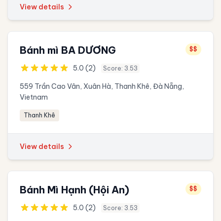
View details
Bánh mì BA DƯƠNG
$$
5.0 (2)
Score: 3.53
559 Trần Cao Vân, Xuân Hà, Thanh Khê, Đà Nẵng,
Vietnam
Thanh Khê
View details
Bánh Mì Hạnh (Hội An)
$$
5.0 (2)
Score: 3.53