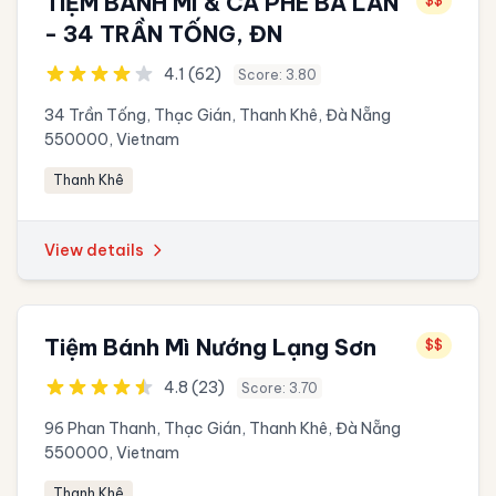
TIỆM BÁNH MÌ & CÀ PHÊ BÀ LAN
$$
- 34 TRẦN TỐNG, ĐN
4.1 (62)
Score: 3.80
34 Trần Tống, Thạc Gián, Thanh Khê, Đà Nẵng
550000, Vietnam
Thanh Khê
View details
Tiệm Bánh Mì Nướng Lạng Sơn
$$
4.8 (23)
Score: 3.70
96 Phan Thanh, Thạc Gián, Thanh Khê, Đà Nẵng
550000, Vietnam
Thanh Khê