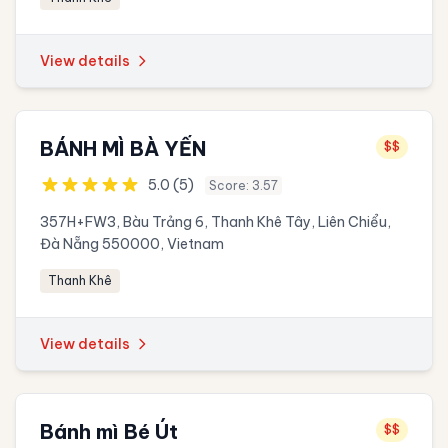
View details
BÁNH MÌ BÀ YẾN
$$
5.0 (5)
Score: 3.57
357H+FW3, Bàu Trảng 6, Thanh Khê Tây, Liên Chiểu,
Đà Nẵng 550000, Vietnam
Thanh Khê
View details
Bánh mì Bé Út
$$