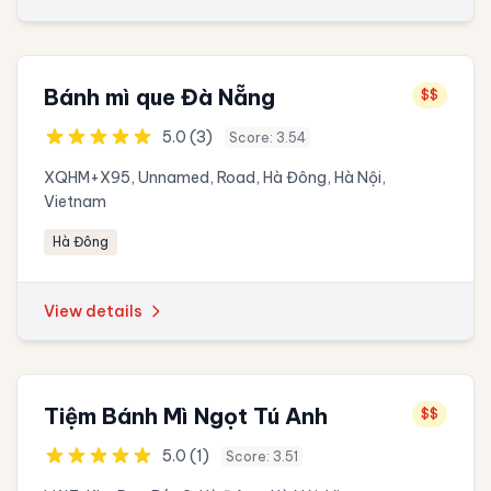
Bánh mì que Đà Nẵng
$$
5.0 (3)
Score: 3.54
XQHM+X95, Unnamed, Road, Hà Đông, Hà Nội,
Vietnam
Hà Đông
View details
Tiệm Bánh Mì Ngọt Tú Anh
$$
5.0 (1)
Score: 3.51