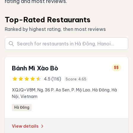
rating and most reviews.
Top-Rated Restaurants
Ranked by highest rating, then most reviews
Bánh Mì Xào Bò
$$
4.5 (116)
Score: 4.65
XQJQ+V8M, Ng. 36 P. Ao Sen, P. Mộ Lao, Hà Đông, Hà
Nội, Vietnam
Hà Đông
View details