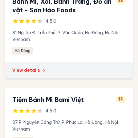
Bánh Mì, Xôi, Bánh Tráng, Đồ ăn
$$
vặt - Sơn Hào Foods
4.5 0
31 Ng. 55 Đ. Trần Phú, P. Văn Quán, Hà Đông, Hà Nội,
Vietnam
Hà Đông
View details
Tiệm Bánh Mì Bami Việt
$$
4.5 0
27 P. Nguyễn Công Trứ, P. Phúc La, Hà Đông, Hà Nội,
Vietnam