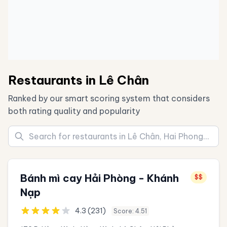
Restaurants in Lê Chân
Ranked by our smart scoring system that considers
both rating quality and popularity
Bánh mì cay Hải Phòng - Khánh
$$
Nạp
4.3 (231)
Score: 4.51