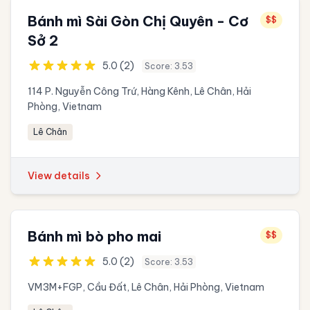
Bánh mì Sài Gòn Chị Quyên - Cơ
$$
Sở 2
5.0 (2)
Score: 3.53
114 P. Nguyễn Công Trứ, Hàng Kênh, Lê Chân, Hải
Phòng, Vietnam
Lê Chân
View details
Bánh mì bò pho mai
$$
5.0 (2)
Score: 3.53
VM3M+FGP, Cầu Đất, Lê Chân, Hải Phòng, Vietnam