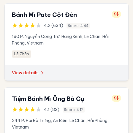
Bánh Mì Pate Cột Đèn
$$
4.2 (634)
Score: 4.44
180 P. Nguyễn Công Trứ, Hàng Kênh, Lê Chân, Hải
Phòng, Vietnam
Lê Chân
View details
Tiệm Bánh Mì Ông Bà Cụ
$$
4.1 (83)
Score: 4.12
244 P. Hai Bà Trưng, An Biên, Lê Chân, Hải Phòng,
Vietnam