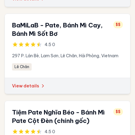
BaMiLaB - Pate, Bánh Mì Cay,
$$
Bánh Mì Sốt Bơ
4.5 0
297 P. Lán Bè, Lam Sơn, Lê Chân, Hải Phòng, Vietnam
Lê Chân
View details
Tiệm Pate Nghĩa Béo - Bánh Mì
$$
Pate Cột Đèn (chính gốc)
4.5 0