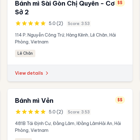
Bánh mì Sài Gòn Chị Quyên - Cơ
$$
Sở 2
5.0 (2)
Score: 3.53
114 P. Nguyễn Công Trứ, Hàng Kênh, Lê Chân, Hải
Phòng, Vietnam
Lê Chân
View details
Bánh mì Vẻn
$$
5.0 (2)
Score: 3.53
481B Tái Định Cư, Đằng Lâm, IĐằng LâmHải An, Hải
Phòng, Vietnam