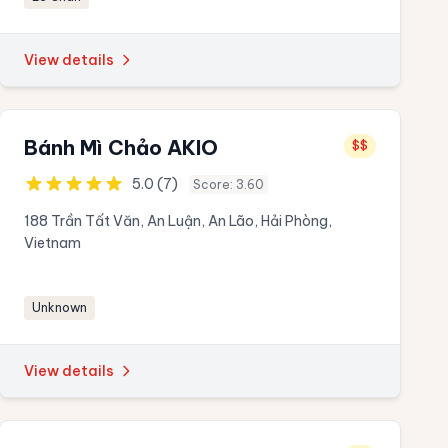
View details
Bánh Mì Chảo AKIO
$$
5.0 (7)
Score: 3.60
188 Trần Tất Văn, An Luận, An Lão, Hải Phòng,
Vietnam
Unknown
View details