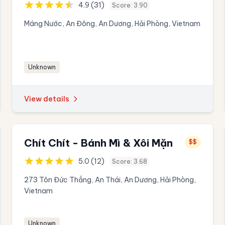
4.9 (31)
Score: 3.90
Máng Nước, An Đông, An Dương, Hải Phòng, Vietnam
Unknown
View details
Chít Chít - Bánh Mì & Xôi Mặn
$$
5.0 (12)
Score: 3.68
273 Tôn Đức Thắng, An Thái, An Dương, Hải Phòng,
Vietnam
Unknown