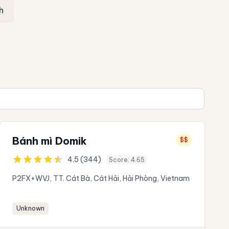
h
Bánh mì Domik
$$
4.5 (344)
Score: 4.65
P2FX+WVJ, TT. Cát Bà, Cát Hải, Hải Phòng, Vietnam
Unknown