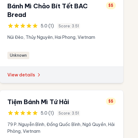
Bánh Mì Chảo Bít Tết BAC
$$
Bread
5.0 (1)
Score: 3.51
Núi Đèo, Thủy Nguyên, Hai Phong, Vietnam
Unknown
View details
Tiệm Bánh Mì Tứ Hải
$$
5.0 (1)
Score: 3.51
79 P. Nguyễn Bình, Đổng Quốc Bình, Ngô Quyền, Hải
Phòng, Vietnam