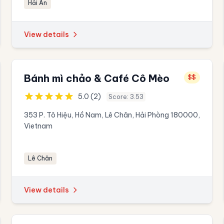
Hải An
View details
Bánh mì chảo & Café Cô Mèo
$$
5.0 (2)
Score: 3.53
353 P. Tô Hiệu, Hồ Nam, Lê Chân, Hải Phòng 180000,
Vietnam
Lê Chân
View details