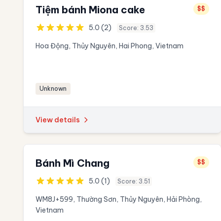
Tiệm bánh Miona cake
$$
5.0 (2)
Score: 3.53
Hoa Động, Thủy Nguyên, Hai Phong, Vietnam
Unknown
View details
Bánh Mì Chang
$$
5.0 (1)
Score: 3.51
WM8J+599, Thường Sơn, Thủy Nguyên, Hải Phòng,
Vietnam