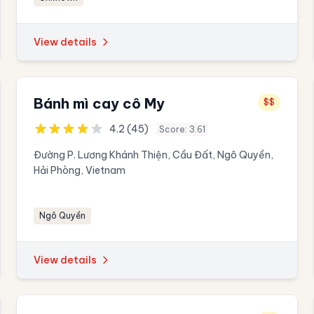
View details
Bánh mì cay cô My
$$
4.2 (45)
Score: 3.61
Đường P. Lương Khánh Thiện, Cầu Đất, Ngô Quyền,
Hải Phòng, Vietnam
Ngô Quyền
View details