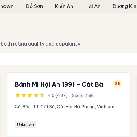
known
Đồ Sơn
Kiến An
Hải An
Dương Kin
both rating quality and popularity
Bánh Mì Hội An 1991 - Cát Bà
$$
4.8 (437)
Score: 4.86
Cái Bèo, TT. Cát Bà, Cát Hải, Hải Phòng, Vietnam
Unknown