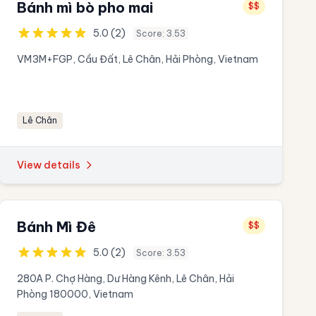
Bánh mì bò pho mai
$$
5.0 (2)
Score: 3.53
VM3M+FGP, Cầu Đất, Lê Chân, Hải Phòng, Vietnam
Lê Chân
View details
Bánh Mì Đê
$$
5.0 (2)
Score: 3.53
280A P. Chợ Hàng, Dư Hàng Kênh, Lê Chân, Hải
Phòng 180000, Vietnam