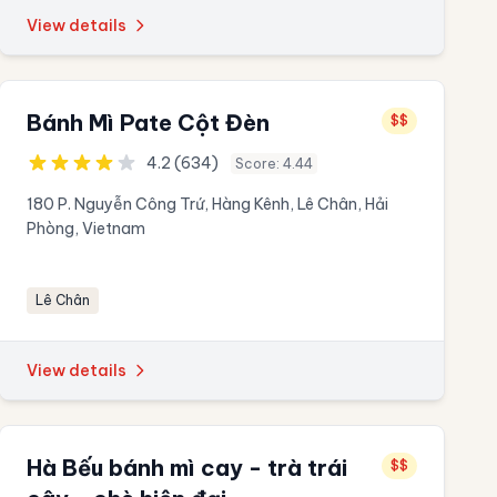
View details
Bánh Mì Pate Cột Đèn
$$
4.2 (634)
Score: 4.44
180 P. Nguyễn Công Trứ, Hàng Kênh, Lê Chân, Hải
Phòng, Vietnam
Lê Chân
View details
Hà Bếu bánh mì cay - trà trái
$$