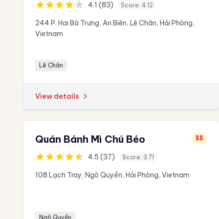
4.1 (83)
Score: 4.12
244 P. Hai Bà Trưng, An Biên, Lê Chân, Hải Phòng,
Vietnam
Lê Chân
View details
Quán Bánh Mì Chú Béo
$$
4.5 (37)
Score: 3.71
108 Lạch Tray, Ngô Quyền, Hải Phòng, Vietnam
Ngô Quyền