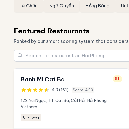
Lê Chân
Ngô Quyền
Hồng Bàng
Un
Featured Restaurants
Ranked by our smart scoring system that considers 
Banh Mi Cat Ba
$$
4.9 (161)
Score: 4.93
122 Núi Ngọc, TT. Cát Bà, Cát Hải, Hải Phòng,
Vietnam
Unknown