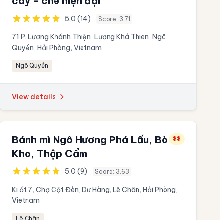
cây - chè hiện đại
5.0 (14)
Score: 3.71
71 P. Lương Khánh Thiện, Lương Khá Thien, Ngô
Quyền, Hải Phòng, Vietnam
Ngô Quyền
View details
Bánh mì Ngô Hương Phá Lấu, Bò
$$
Kho, Thập Cẩm
5.0 (9)
Score: 3.63
Ki ốt 7, Chợ Cột Đèn, Dư Hàng, Lê Chân, Hải Phòng,
Vietnam
Lê Chân